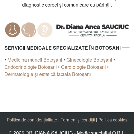
diagnostic corect și comunicare cu părinții.
SERVICII MEDICALE SPECIALIZATE ÎN BOTOȘANI
•
Medicina muncii Botoșani
•
Ginecologie Botoșani
•
Endocrinologie Botoșani
•
Cardiologie Botoșani
•
Dermatologie și estetică facială Botoșani
Politica de confidențialitate
|
Termeni și condiții
|
Politica cookies
© 2026 DR. DIANA SAUCIUC - Medic specialist O.R.L.