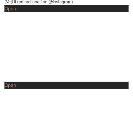
(Veți fi redirecționați pe @instagram)
Open
Open