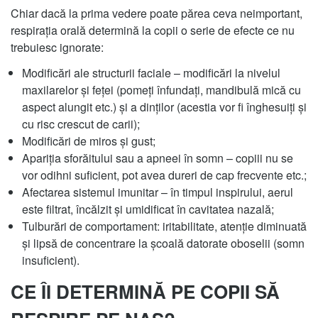
Chiar dacă la prima vedere poate părea ceva neimportant,
respiraţia orală determină la copii o serie de efecte ce nu
trebuiesc ignorate:
Modificări ale structurii faciale – modificări la nivelul
maxilarelor și feței (pomeți înfundați, mandibulă mică cu
aspect alungit etc.) și a dinților (acestia vor fi înghesuiți și
cu risc crescut de carii);
Modificări de miros și gust;
Apariția sforăitului sau a apneei în somn – copiii nu se
vor odihni suficient, pot avea dureri de cap frecvente etc.;
Afectarea sistemul imunitar – în timpul inspirului, aerul
este filtrat, încălzit și umidificat în cavitatea nazală;
Tulburări de comportament: iritabilitate, atenţie diminuată
și lipsă de concentrare la școală datorate oboselii (somn
insuficient).
CE ÎI DETERMINĂ PE COPII SĂ