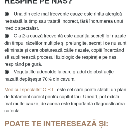
RESPIRE PE NAS?
◉
Una din cele mai frecvente cauze este rinita alergică
netratată la timp sau tratată incorect, fără îndrumarea unui
medic specialist.
◉
O a 2-a cauză frecventă este apariția secrețiilor nazale
din timpul răcelilor multiple și prelungite, secreții ce nu sunt
eliminate și care obsturează căile nazale, copiii încercând
să suplinească procesul fiziologic de respirație pe nas,
respirând pe gură.
◉
Vegetațiile adenoide la care gradul de obstrucție
nazală depășește 70% din cavum.
Medicul specialist O.R.L.
este cel care poate stabili un plan
de tratament corect pentru copilul tău. Uneori, pot exista
mai multe cauze, de aceea este importantă diagnosticarea
corectă.
POATE TE INTERESEAZĂ ȘI: