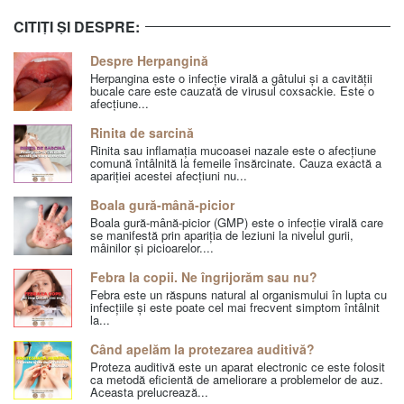
CITIȚI ȘI DESPRE:
Despre Herpangină
Herpangina este o infecție virală a gâtului și a cavității
bucale care este cauzată de virusul coxsackie. Este o
afecțiune...
Rinita de sarcină
Rinita sau inflamația mucoasei nazale este o afecțiune
comună întâlnită la femeile însărcinate. Cauza exactă a
apariției acestei afecțiuni nu...
Boala gură-mână-picior
Boala gură-mână-picior (GMP) este o infecție virală care
se manifestă prin apariția de leziuni la nivelul gurii,
mâinilor și picioarelor....
Febra la copii. Ne îngrijorăm sau nu?
Febra este un răspuns natural al organismului în lupta cu
infecțiile și este poate cel mai frecvent simptom întâlnit
la...
Când apelăm la protezarea auditivă?
Proteza auditivă este un aparat electronic ce este folosit
ca metodă eficientă de ameliorare a problemelor de auz.
Aceasta prelucrează...