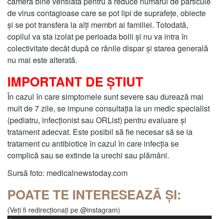
cameră bine ventilată pentru a reduce numărul de particule
de virus contagioase care se pot lipi de suprafețe, obiecte
și se pot transfera la alți membri ai familiei. Totodată,
copilul va sta izolat pe perioada bolii și nu va intra în
colectivitate decât după ce rănile dispar și starea generală
nu mai este alterată.
IMPORTANT DE ȘTIUT
În cazul în care simptomele sunt severe sau durează mai
mult de 7 zile, se impune consultația la un medic specialist
(pediatru, infecționist sau ORList) pentru evaluare și
tratament adecvat. Este posibil să fie necesar să se ia
tratament cu antibiotice în cazul în care infecția se
complică sau se extinde la urechi sau plămâni.
Sursă foto: medicalnewstoday.com
POATE TE INTERESEAZĂ ȘI:
(Veți fi redirecționați pe @instagram)