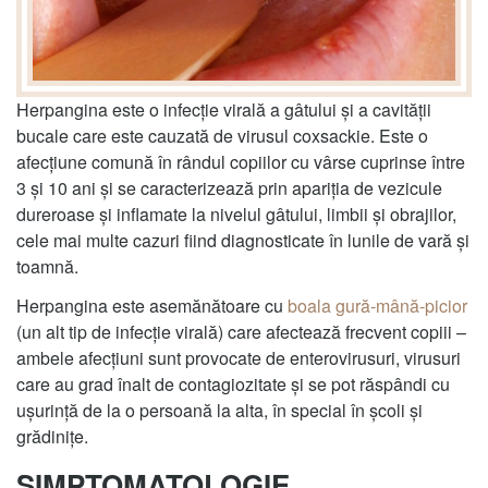
Herpangina este o infecție virală a gâtului și a cavității
bucale care este cauzată de virusul coxsackie. Este o
afecțiune comună în rândul copiilor cu vârse cuprinse între
3 și 10 ani și se caracterizează prin apariția de vezicule
dureroase și inflamate la nivelul gâtului, limbii și obrajilor,
cele mai multe cazuri fiind diagnosticate în lunile de vară și
toamnă.
Herpangina este asemănătoare cu
boala gură-mână-picior
(un alt tip de infecție virală) care afectează frecvent copiii –
ambele afecțiuni sunt provocate de enterovirusuri, virusuri
care au grad înalt de contagiozitate și se pot răspândi cu
ușurință de la o persoană la alta, în special în școli și
grădinițe.
SIMPTOMATOLOGIE,