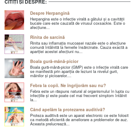
CITIȚI ȘI DESPRE:
Despre Herpangină
Herpangina este o infecție virală a gâtului și a cavității
bucale care este cauzată de virusul coxsackie. Este o
afecțiune...
Rinita de sarcină
Rinita sau inflamația mucoasei nazale este o afecțiune
comună întâlnită la femeile însărcinate. Cauza exactă a
apariției acestei afecțiuni nu...
Boala gură-mână-picior
Boala gură-mână-picior (GMP) este o infecție virală care
se manifestă prin apariția de leziuni la nivelul gurii,
mâinilor și picioarelor....
Febra la copii. Ne îngrijorăm sau nu?
Febra este un răspuns natural al organismului în lupta cu
infecțiile și este poate cel mai frecvent simptom întâlnit
la...
Când apelăm la protezarea auditivă?
Proteza auditivă este un aparat electronic ce este folosit
ca metodă eficientă de ameliorare a problemelor de auz.
Aceasta prelucrează...