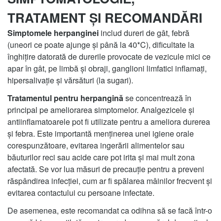
TRATAMENT ȘI RECOMANDĂRI
Simptomele herpanginei
includ dureri de gât, febră
(uneori ce poate ajunge și până la 40*C), dificultate la
înghițire datorată de durerile provocate de vezicule mici ce
apar în gât, pe limbă și obraji, ganglioni limfatici inflamați,
hipersalivație și vărsături (la sugari).
Tratamentul pentru herpangină
se concentrează în
principal pe ameliorarea simptomelor. Analgezicele și
antiinflamatoarele pot fi utilizate pentru a ameliora durerea
și febra. Este importantă menținerea unei igiene orale
corespunzătoare, evitarea ingerării alimentelor sau
băuturilor reci sau acide care pot irita și mai mult zona
afectată. Se vor lua măsuri de precauție pentru a preveni
răspândirea infecției, cum ar fi spălarea mâinilor frecvent și
evitarea contactului cu persoane infectate.
De asemenea, este recomandat ca odihna să se facă într-o