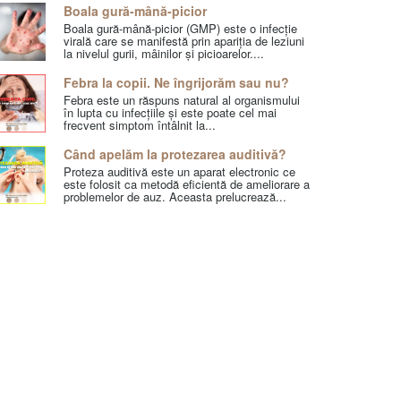
Boala gură-mână-picior
Boala gură-mână-picior (GMP) este o infecție
virală care se manifestă prin apariția de leziuni
la nivelul gurii, mâinilor și picioarelor....
Febra la copii. Ne îngrijorăm sau nu?
Febra este un răspuns natural al organismului
în lupta cu infecțiile și este poate cel mai
frecvent simptom întâlnit la...
Când apelăm la protezarea auditivă?
Proteza auditivă este un aparat electronic ce
este folosit ca metodă eficientă de ameliorare a
problemelor de auz. Aceasta prelucrează...