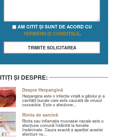
AM CITIT ȘI SUNT DE ACORD CU
TERMENII ȘI CONDIȚIILE
.
ITIȚI ȘI DESPRE:
Despre Herpangină
Herpangina este o infecție virală a gâtului și a
cavității bucale care este cauzată de virusul
coxsackie. Este o afecțiune...
Rinita de sarcină
Rinita sau inflamația mucoasei nazale este o
afecțiune comună întâlnită la femeile
însărcinate. Cauza exactă a apariției acestei
afecțiuni nu...