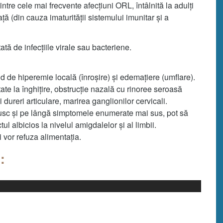
intre cele mai frecvente afecțiuni ORL, întâlnită la adulți
ață (din cauza imaturității sistemului imunitar și a
tă de infecțiile virale sau bacteriene.
nd de hiperemie locală (înroșire) și edemațiere (umflare).
ate la înghițire, obstrucție nazală cu rinoree seroasă
i dureri articulare, marirea ganglionilor cervicali.
brusc și pe lângă simptomele enumerate mai sus, pot să
ul albicios la nivelul amigdalelor și al limbii.
i vor refuza alimentația.
: