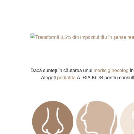
Dacă sunteți în căutarea unui
medic ginecolog
în
Alegeți
pediatria
ATRIA KiDS pentru consultaț