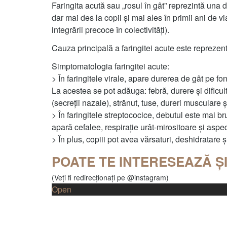
Faringita acută sau „rosul în gât” reprezintă una d
dar mai des la copii și mai ales în primii ani de vi
integrării precoce în colectivități).
Cauza principală a faringitei acute este reprezenta
Simptomatologia faringitei acute:
> În faringitele virale, apare durerea de gât pe fo
La acestea se pot adăuga: febră, durere și dificult
(secreții nazale), strănut, tuse, dureri musculare ș
> În faringitele streptococice, debutul este mai 
apară cefalee, respiraţie urât-mirositoare și aspect
> În plus, copiii pot avea vărsaturi, deshidratare ș
POATE TE INTERESEAZĂ ȘI
(Veți fi redirecționați pe @instagram)
Open