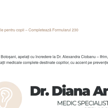
 Botoșani, apelați cu încredere la Dr. Alexandra Ciobanu – Ifrim,
ii medicale complete destinate copiilor, cu accent pe prevenție,